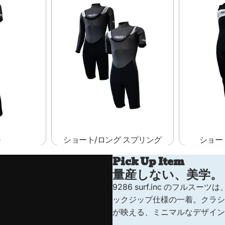
ル
ショート/ロング スプリング
ショー
Pick Up Item
量産しない、美学。
9286 surf.inc のフル
ックジップ仕様の一着。クラシ
が映える、ミニマルなデザイ