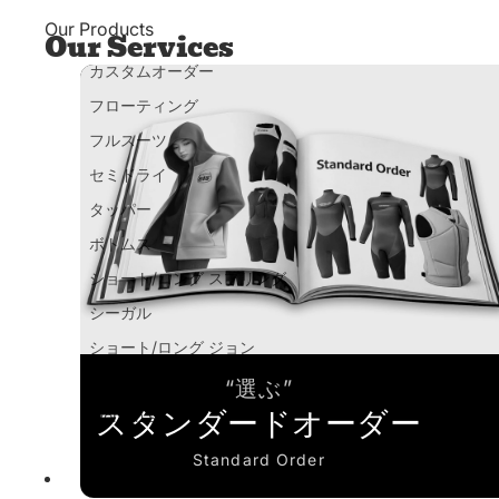
Our Products
Our Services
カスタムオーダー
フローティング
フルスーツ
セミドライ
タッパー
ボトムス
ショート/ロング スプリング
シーガル
ショート/ロング ジョン
アパレル
“選ぶ”
スタンダードオーダー
Women's
Standard Order