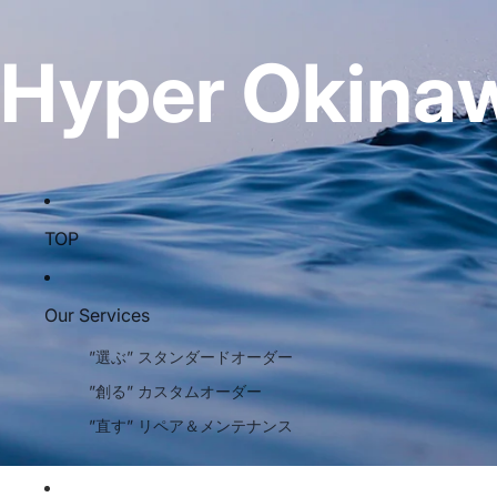
Hyper Okinaw
TOP
Our Services
”選ぶ” スタンダードオーダー
”創る” カスタムオーダー
”直す” リペア＆メンテナンス