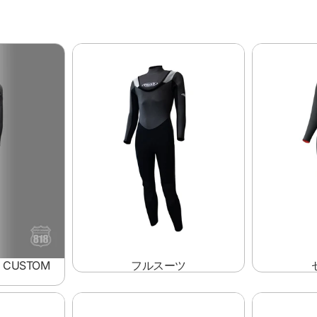
“創る”
カスタムオーダー
stom
フルスーツ
セミドライ
Custom Order
CUSTOM
フルスーツ
ショート/ロング スプリング
ショート/ロ