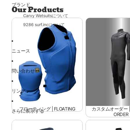
ブランド
Our Products
Carvy Wetsuitsについて
フローティング | Floating
カスタムオーダー | Cu
9286 surf.incについて
Order
ニュース
問い合わせ
リンク
フローティング | FLOATING
カスタムオーダー | 
さらに表示する
ORDER
ボトムス・ウエットパンツ|
シーガル