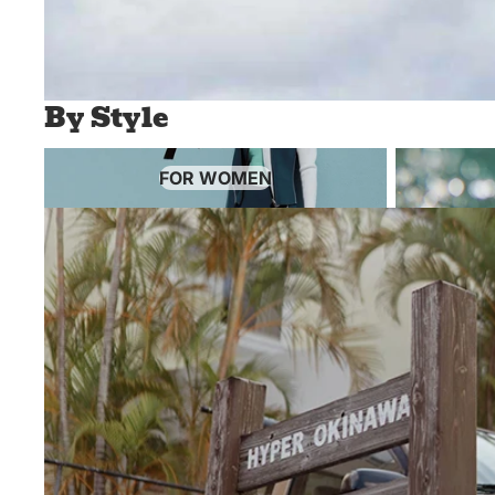
By Style
For women
For summer
FOR WOMEN