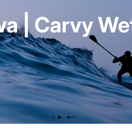
a | Carvy Wet
Carvy Wetsuits
Proudly made in Okinawa.
Since 1990.