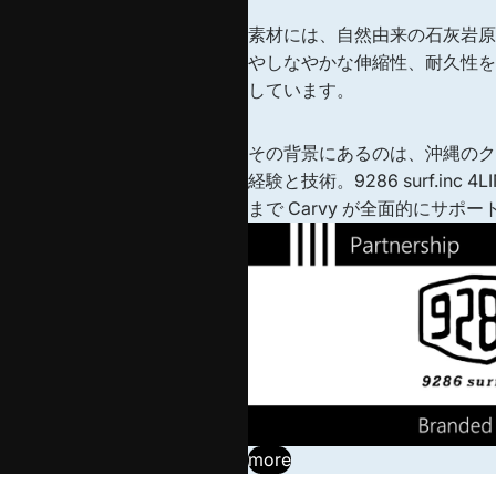
素材には、自然由来の石灰岩原
やしなやかな伸縮性、耐久性を
しています。
その背景にあるのは、沖縄のクラフ
経験と技術。9286 surf.inc
まで Carvy が全面的にサポ
more