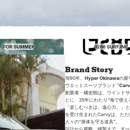
9286 surf.inc
FOR SUMMER
9286 SURF.INC
Brand Story
1990年、
Hyper Okinawa
の屋
ウエットスーツブランド ”
Carv
創業者・橘史朗は、ウインドサ
とに、35年にわたり“海で使え
「楽しむべきは、遠心力。」と
を受け生まれたCarvyは、
人々の“身体を守る道具”。
設計から裁断、縫製まで、すべてを