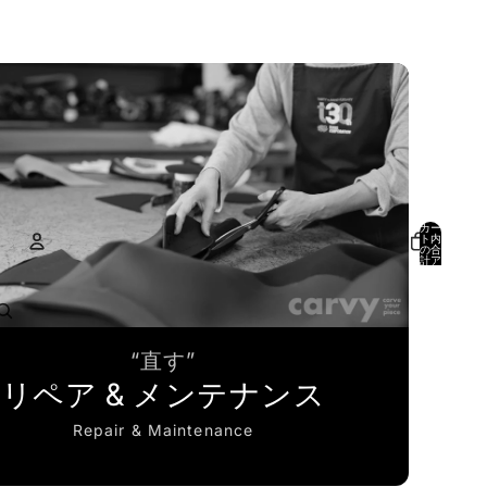
カー
ト内
の合
計ア
イテ
ム
数:
アカウント
0
その他のログインオプション
“直す”
注文
プロフィール
リペア & メンテナンス
Repair & Maintenance